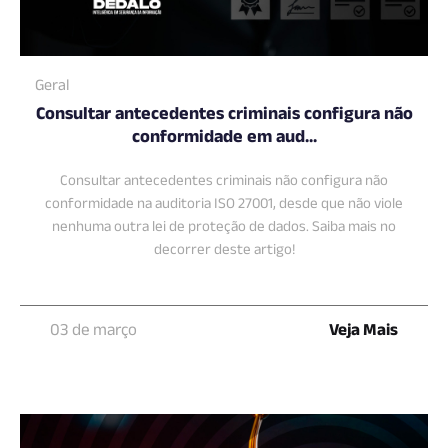
Geral
Consultar antecedentes criminais configura não
conformidade em aud...
Consultar antecedentes criminais não configura não
conformidade na auditoria ISO 27001, desde que não viole
nenhuma outra lei de proteção de dados. Saiba mais no
decorrer deste artigo!
03 de março
Veja Mais