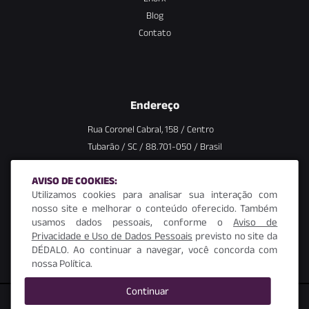
Blog
Contato
Endereço
Rua Coronel Cabral, 158 / Centro
Tubarão / SC / 88.701-050 / Brasil
AVISO DE COOKIES:
Utilizamos cookies para analisar sua interação com
Fale conosco
nosso site e melhorar o conteúdo oferecido. Também
usamos dados pessoais, conforme o
Aviso de
+55 (48) 3052-8500
Privacidade e Uso de Dados Pessoais
previsto no site da
contato@dedalosecurity.com.br
DÉDALO. Ao continuar a navegar, você concorda com
nossa Política.
Continuar
© DEDALO SECURITY. TODOS OS DIREITOS RESERVADOS.